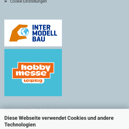
Cookie Einstellungen
Eickmann Elektronik GmbH & Co.KG
Handwerkerstrasse 19
Diese Webseite verwendet Cookies und andere
DE-58638 Iserlohn
Technologien