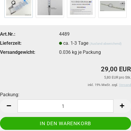
Art.Nr.:
4489
Lieferzeit:
ca. 1-3 Tage
(Ausland abweichend)
Versandgewicht:
0.036
kg je Packung
29,00 EUR
5,80 EUR pro Stk.
inkl. 19% MwSt. zzgl.
Versand
Packung:
Packung