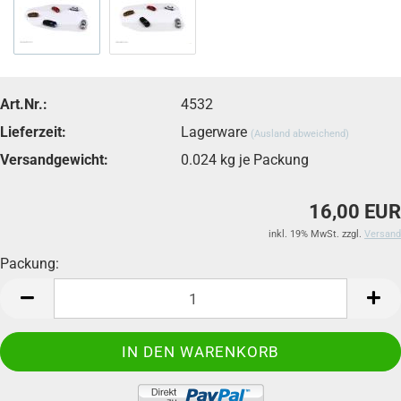
Art.Nr.:
4532
Lieferzeit:
Lagerware
(Ausland abweichend)
Versandgewicht:
0.024
kg je Packung
16,00 EUR
inkl. 19% MwSt. zzgl.
Versand
Packung:
Packung